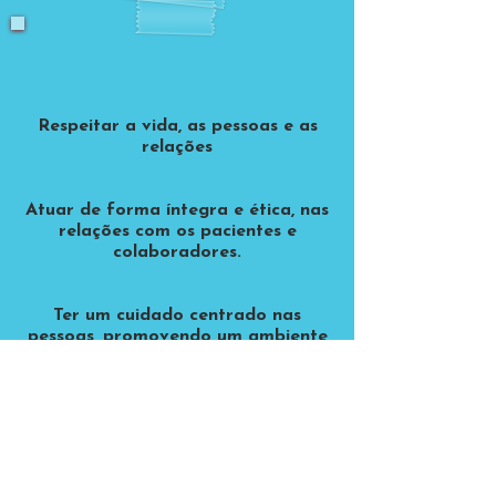
Valores
Respeito
Respeitar a vida, as pessoas e as
relações
Integridade
Atuar de forma íntegra e ética, nas
relações com os pacientes e
colaboradores.
Humanidade
Ter um cuidado centrado nas
pessoas, promovendo um ambiente
familiar para pacientes e
colaboradores.
União
Promover um espírito de time e
colaboração