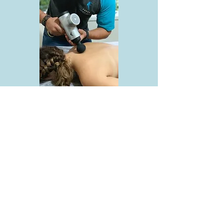
Hipervolt para relaxamento
muscular