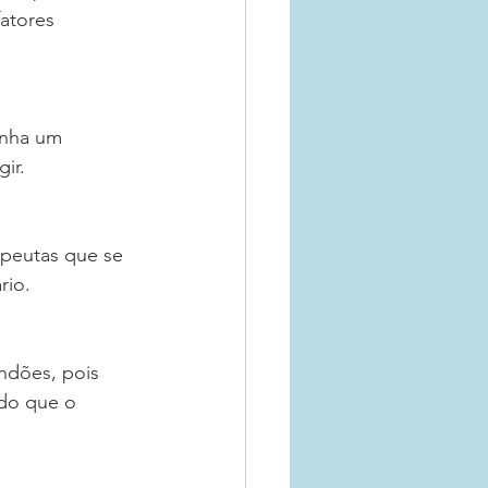
atores 
enha um 
ir.
apeutas que se 
rio.
ndões, pois 
 do que o 