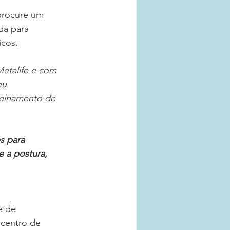
 procure um 
da para 
icos.
Metalife e com 
eu 
einamento de 
s para 
e a postura, 
e de 
centro de 