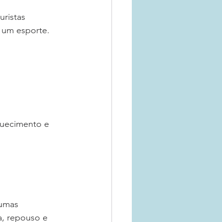
uristas 
m um esporte.
quecimento e 
gumas 
a, repouso e 