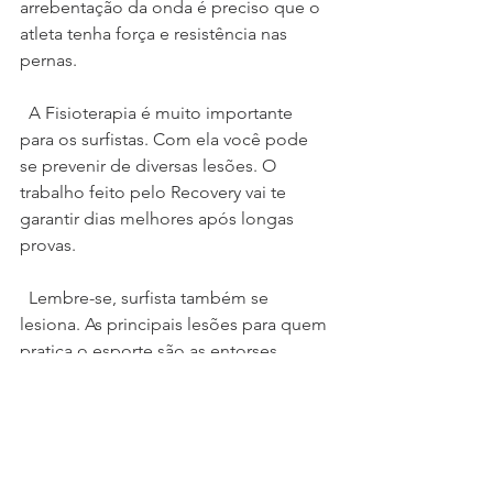
arrebentação da onda é preciso que o 
atleta tenha força e resistência nas 
pernas.
  A Fisioterapia é muito importante 
para os surfistas. Com ela você pode 
se prevenir de diversas lesões. O 
trabalho feito pelo Recovery vai te 
garantir dias melhores após longas 
provas.
  Lembre-se, surfista também se 
lesiona. As principais lesões para quem 
pratica o esporte são as entorses, 
distensões, luxações e fraturas. E com 
um acompanhamento feito por um 
profissional de Fisioterapia, isso pode 
diminuir.